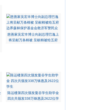
慈善家吴宏丰博士向副总理巴逸上
将呈献万条棉被 呈献棉被给五府
公
陈运楼第四次颁发曼谷学生助学金
四次共颁发338万铢惠及2622位学