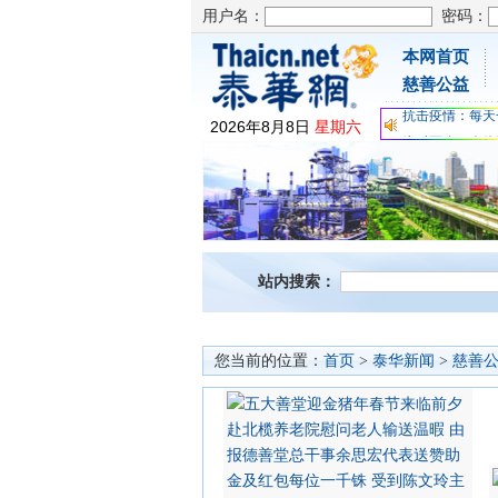
用户名：
密码：
本网首页
为时不晚，人体
慈善公益
关爱儿童健康，
抗击疫情：每天
2026
年
8
月
8
日
星期六
为时不晚，人体
关爱儿童健康，
抗击疫情：每天
站内搜索：
您当前的位置：
首页
>
泰华新闻
>
慈善