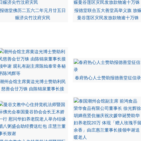
报德堂佛历二五六二年元月廿五日
报德堂联合五大善堂高举义旗 放
赈济尖竹汶府灾民
曼谷莲区灾民发放款物逾十万铢
春府热心人士赞助报德善堂征信录
潮州会馆主席黄迨光博士赞助利民
慈善会廿万铢 由陈锦泉董事长接