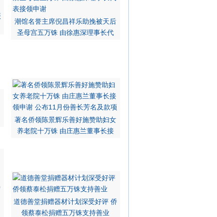
赈
潮馆名誉主席倪昌祥乐助挽被天后
圣母宫五万铢 由徐惠深理事长代
著名侨领陈景辉乐善好施赞助妇女
养老院十万铢 由庄惠兰董事长接
道德善堂捐赠器材计划深受好评 侨
领蔡泰松捐赠五万铢支持善业