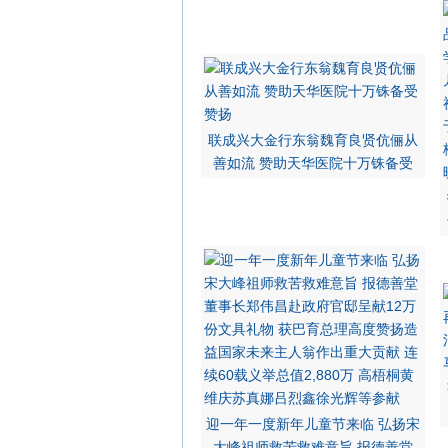
联成兴大金行东翁魏育良贤伉俪从
善如流 赞助天华医院十万铢备受
迎一年一度新年儿童节来临 弘扬宋
大峰祖师救苦救难意旨 报德善堂