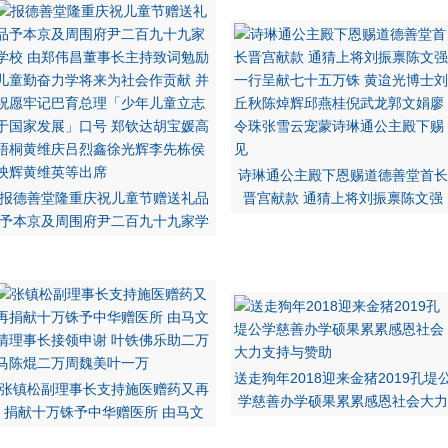
诗琳通公主殿下恩赐道德善堂首长
报德善堂隆重庆祝儿童节赠送礼品
晋宫献款 通猜上将刘振禀陈文强
予本京及周围府尹二百九十九家学
送走狗年2018迎来金猪2019孔堤
张镇松副理事长支持施医赠药又再
学慈善办学硕果累累感恩社会大力
捐献十万铢予中华赠医所 由马文