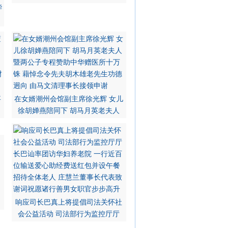
华
事
在女婿潮州会馆副主席徐光辉 女儿
徐胡婵燕陪同下 胡马月英老夫人
响应司长巴真上将提倡司法关怀社
会公益活动 司法部行为监控厅厅