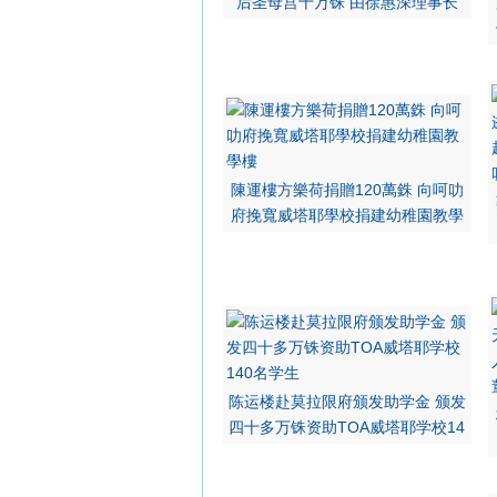
后圣母宫十万铢 由徐惠深理事长
陳運樓方樂荷捐贈120萬銖 向呵叻
府挽寬威塔耶學校捐建幼稚園教學
陈运楼赴莫拉限府颁发助学金 颁发
四十多万铢资助TOA威塔耶学校14