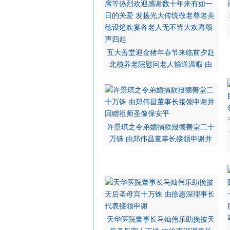
五大善堂迎金猪年春节来临前夕赴
北榄养老院慰问老人输送温暇 由
许景琪之令弟媳捐款报德善堂二十
万铢 由郑伟昌董事长接领申谢并
天华医院董事长马灿伟乐助挽披天