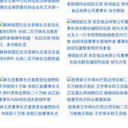
曼谷文教中心住持觉机法师暨国际
泰国潮州会馆副主席 前鸿食品 荣
佛光会泰国曼谷协会会长王木娇一
食品有限公司董事长 徐光辉徐
蔡林锦莲纪念夫君蔡礼任老先生逝
潮馆副主席 前宏食品有限公司董
世6周年 乐捐二百万铢在北榄府越
长徐光辉伉俪陪同岳慈 胡马月英
林玉意董事长庄暹莱贤伉俪赞助天
慈善家王学厚向巴育总理呈献二百
华医院十万铢 张朝江副董事长夫
万铢救灾善款 王学厚令郎王宜能