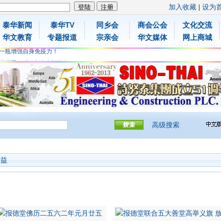
加入收藏
|
设为
泰华新闻
泰华TV
同乡会
商会公会
文化交流
胶原蛋白维C应该这样补充
华文教育
专题报道
宗亲会
华文媒体
网上商城
免费领取日本原装尤妮佳超立体儿童防飞沫口罩
一瓶增强自身免疫力！
胶原蛋白维C应该这样补充
免费领取日本原装尤妮佳超立体儿童防飞沫口罩
一瓶增强自身免疫力！
高级搜索
公益